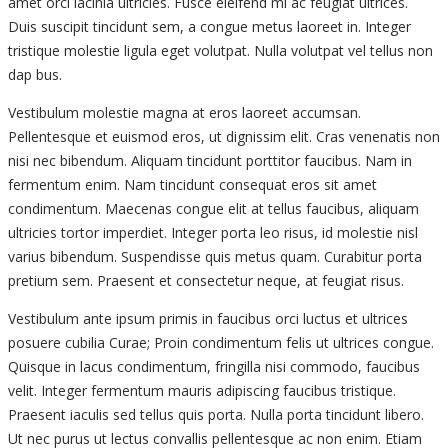
amet orci lacinia ultricies. Fusce eleifend mi ac feugiat ultrices.
Duis suscipit tincidunt sem, a congue metus laoreet in. Integer
tristique molestie ligula eget volutpat. Nulla volutpat vel tellus non
dap bus.
Vestibulum molestie magna at eros laoreet accumsan.
Pellentesque et euismod eros, ut dignissim elit. Cras venenatis non
nisi nec bibendum. Aliquam tincidunt porttitor faucibus. Nam in
fermentum enim. Nam tincidunt consequat eros sit amet
condimentum. Maecenas congue elit at tellus faucibus, aliquam
ultricies tortor imperdiet. Integer porta leo risus, id molestie nisl
varius bibendum. Suspendisse quis metus quam. Curabitur porta
pretium sem. Praesent et consectetur neque, at feugiat risus.
Vestibulum ante ipsum primis in faucibus orci luctus et ultrices
posuere cubilia Curae; Proin condimentum felis ut ultrices congue.
Quisque in lacus condimentum, fringilla nisi commodo, faucibus
velit. Integer fermentum mauris adipiscing faucibus tristique.
Praesent iaculis sed tellus quis porta. Nulla porta tincidunt libero.
Ut nec purus ut lectus convallis pellentesque ac non enim. Etiam