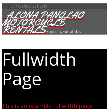
(+63) 0956 831 3980
ALONA PANGLAO
MOTORCYCLE
RENTALS
Scooters & Manual Bikes
Fullwidth
Page
This is an example fullwidth page