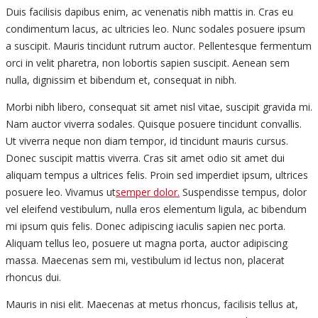
Duis facilisis dapibus enim, ac venenatis nibh mattis in. Cras eu
condimentum lacus, ac ultricies leo. Nunc sodales posuere ipsum
a suscipit. Mauris tincidunt rutrum auctor. Pellentesque fermentum
orci in velit pharetra, non lobortis sapien suscipit. Aenean sem
nulla, dignissim et bibendum et, consequat in nibh.
Morbi nibh libero, consequat sit amet nisl vitae, suscipit gravida mi.
Nam auctor viverra sodales. Quisque posuere tincidunt convallis.
Ut viverra neque non diam tempor, id tincidunt mauris cursus.
Donec suscipit mattis viverra. Cras sit amet odio sit amet dui
aliquam tempus a ultrices felis. Proin sed imperdiet ipsum, ultrices
posuere leo. Vivamus ut
semper dolor.
Suspendisse tempus, dolor
vel eleifend vestibulum, nulla eros elementum ligula, ac bibendum
mi ipsum quis felis. Donec adipiscing iaculis sapien nec porta.
Aliquam tellus leo, posuere ut magna porta, auctor adipiscing
massa. Maecenas sem mi, vestibulum id lectus non, placerat
rhoncus dui.
Mauris in nisi elit. Maecenas at metus rhoncus, facilisis tellus at,